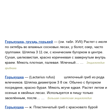
Горькушка, груздь горький
— (см. табл. XVII) Растет с июля
по октябрь во влажных сосновых лесах, у болот, озер, часто
группами. Шляпка 3 11 см, с коническим бугорком в центре.
Сухая, шелковистая, красно коричневая с завернутым внутрь
краем. Мякоть плотная, палевая. Млечный… …
Энциклопедия
грибника
Горькушка
— (Lactarius rufus) шляпочный гриб из рода
млечников. Шляпка диаметром 3 8 см. Обычно с бугорком
посредине, красно бурая. Мякоть жгуче едкая. Растет летом и
осенью в хвойных лесах. Используется в пищу только
заселённым, после… …
Большая советская энциклопедия
Горькушка
— ж. Пластинчатый гриб с красновато бурой