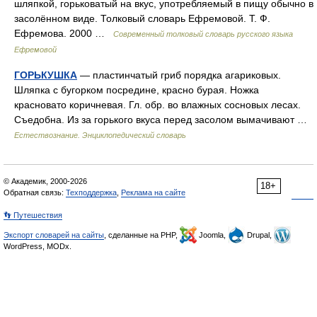
шляпкой, горьковатый на вкус, употребляемый в пищу обычно в
засолённом виде. Толковый словарь Ефремовой. Т. Ф.
Ефремова. 2000 …
Современный толковый словарь русского языка
Ефремовой
ГОРЬКУШКА
— пластинчатый гриб порядка агариковых.
Шляпка с бугорком посредине, красно бурая. Ножка
красновато коричневая. Гл. обр. во влажных сосновых лесах.
Съедобна. Из за горького вкуса перед засолом вымачивают …
Естествознание. Энциклопедический словарь
© Академик, 2000-2026
18+
Обратная связь:
Техподдержка
,
Реклама на сайте
👣 Путешествия
Экспорт словарей на сайты
, сделанные на PHP,
Joomla,
Drupal,
WordPress, MODx.