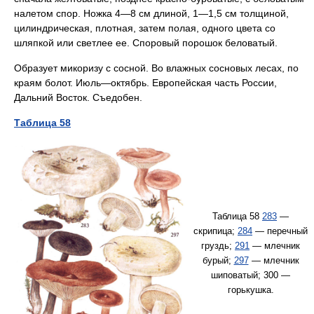
налетом спор. Ножка 4—8 см длиной, 1—1,5 см толщиной,
цилиндрическая, плотная, затем полая, одного цвета со
шляпкой или светлее ее. Споровый порошок беловатый.
Образует микоризу с сосной. Во влажных сосновых лесах, по
краям болот. Июль—октябрь. Европейская часть России,
Дальний Восток. Съедобен.
Таблица 58
Таблица 58
283
—
скрипица;
284
— перечный
груздь;
291
— млечник
бурый;
297
— млечник
шиповатый; 300 —
горькушка.