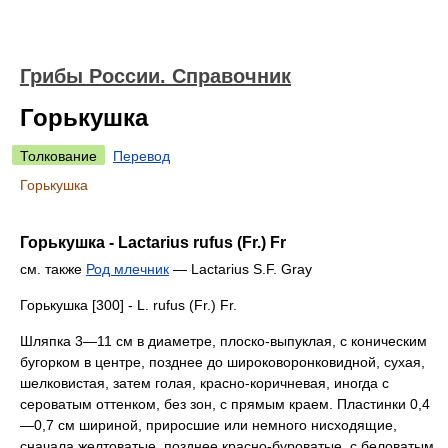
Грибы России. Справочник
Горькушка
Толкование
Перевод
Горькушка
Горькушка - Lactarius rufus (Fr.) Fr
см. также
Род млечник
— Lactarius S.F. Gray
Горькушка [300] - L. rufus (Fr.) Fr.
Шляпка 3—11 см в диаметре, плоско-выпуклая, с коническим
бугорком в центре, позднее до широковоронковидной, сухая,
шелковистая, затем голая, красно-коричневая, иногда с
сероватым оттенком, без зон, с прямым краем. Пластинки 0,4
—0,7 см шириной, приросшие или немного нисходящие,
сначала желтоватые, позднее красно-буроватые, с беловатым