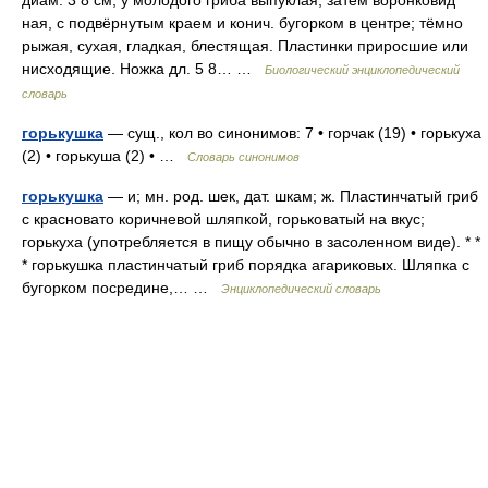
диам. 3 8 см, у молодого гриба выпуклая, затем воронковид
ная, с подвёрнутым краем и конич. бугорком в центре; тёмно
рыжая, сухая, гладкая, блестящая. Пластинки приросшие или
нисходящие. Ножка дл. 5 8… …
Биологический энциклопедический
словарь
горькушка
— сущ., кол во синонимов: 7 • горчак (19) • горькуха
(2) • горькуша (2) • …
Словарь синонимов
горькушка
— и; мн. род. шек, дат. шкам; ж. Пластинчатый гриб
с красновато коричневой шляпкой, горьковатый на вкус;
горькуха (употребляется в пищу обычно в засоленном виде). * *
* горькушка пластинчатый гриб порядка агариковых. Шляпка с
бугорком посредине,… …
Энциклопедический словарь