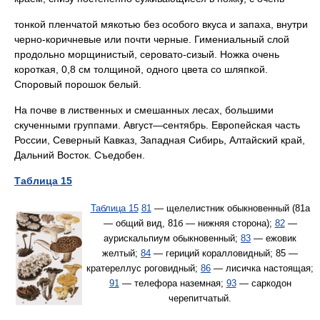
тонкой пленчатой мякотью без особого вкуса и запаха, внутри
черно-коричневые или почти черные. Гимениальный слой
продольно морщинистый, серовато-сизый. Ножка очень
короткая, 0,8 см толщиной, одного цвета со шляпкой.
Споровый порошок белый.
На почве в лиственных и смешанных лесах, большими
скученными группами. Август—сентябрь. Европейская часть
России, Северный Кавказ, Западная Сибирь, Алтайский край,
Дальний Восток. Съедобен.
Таблица 15
Таблица 15
81
— щелелистник обыкновенный (81а
— общий вид, 81б — нижняя сторона);
82
—
аурискальпиум обыкновенный;
83
— ежовик
желтый;
84
— гериций коралловидный; 85 —
кратереллус роговидный;
86
— лисичка настоящая;
91
— телефора наземная;
93
— саркодон
черепитчатый.