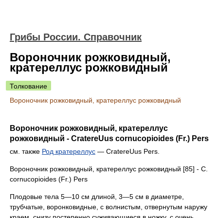
Грибы России. Справочник
Вороночник рожковидный,
кратереллус рожковидный
Толкование
Вороночник рожковидный, кратереллус рожковидный
Вороночник рожковидный, кратереллус
рожковидный - CratereUus cornucopioides (Fr.) Pers
см. также
Род кратереллус
— CratereUus Pers.
Вороночник рожковидный, кратереллус рожковидный [85] - С.
cornucopioides (Fr.) Pers
Плодовые тела 5—10 см длиной, 3—5 см в диаметре,
трубчатые, воронковидные, с волнистым, отвернутым наружу
краем, снизу постепенно суживающиеся в ножку, с очень