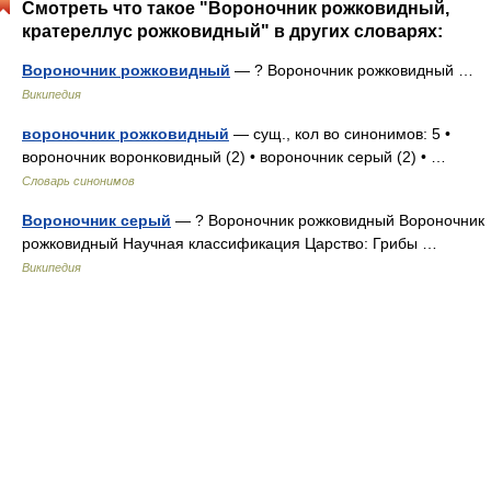
Смотреть что такое "Вороночник рожковидный,
кратереллус рожковидный" в других словарях:
Вороночник рожковидный
— ? Вороночник рожковидный …
Википедия
вороночник рожковидный
— сущ., кол во синонимов: 5 •
вороночник воронковидный (2) • вороночник серый (2) • …
Словарь синонимов
Вороночник серый
— ? Вороночник рожковидный Вороночник
рожковидный Научная классификация Царство: Грибы …
Википедия