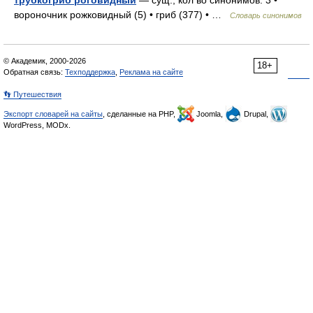
трубкогриб роговидный
— сущ., кол во синонимов: 3 •
вороночник рожковидный (5) • гриб (377) • …
Словарь синонимов
© Академик, 2000-2026
18+
Обратная связь:
Техподдержка
,
Реклама на сайте
👣 Путешествия
Экспорт словарей на сайты
, сделанные на PHP,
Joomla,
Drupal,
WordPress, MODx.