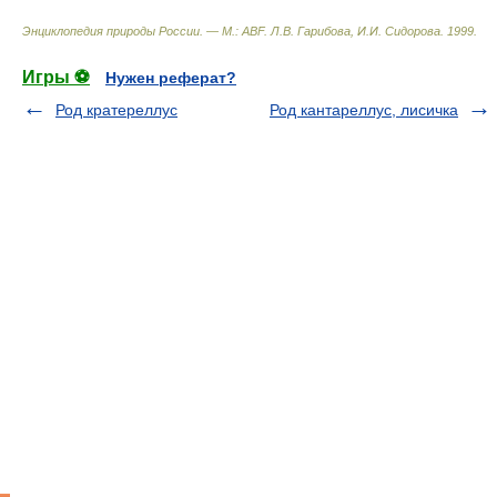
Энциклопедия природы России. — М.: ABF
.
Л.В. Гарибова, И.И. Сидорова
.
1999
.
Игры ⚽
Нужен реферат?
Род кратереллус
Род кантареллус, лисичка