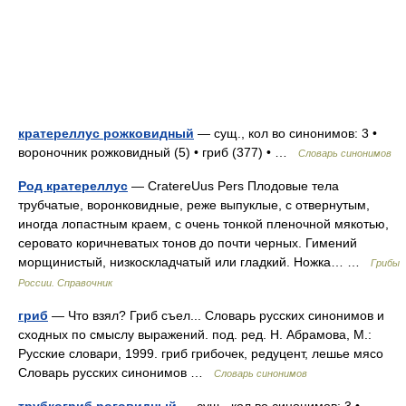
кратереллус рожковидный
— сущ., кол во синонимов: 3 •
вороночник рожковидный (5) • гриб (377) • …
Словарь синонимов
Род кратереллус
— CratereUus Pers Плодовые тела
трубчатые, воронковидные, реже выпуклые, с отвернутым,
иногда лопастным краем, с очень тонкой пленочной мякотью,
серовато коричневатых тонов до почти черных. Гимений
морщинистый, низкоскладчатый или гладкий. Ножка… …
Грибы
России. Справочник
гриб
— Что взял? Гриб съел... Словарь русских синонимов и
сходных по смыслу выражений. под. ред. Н. Абрамова, М.:
Русские словари, 1999. гриб грибочек, редуцент, лешье мясо
Словарь русских синонимов …
Словарь синонимов