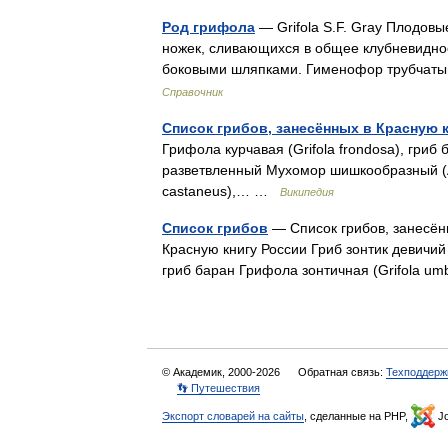
Род грифола
— Grifola S.F. Gray Плодов
ножек, сливающихся в общее клубневидно
боковыми шляпками. Гименофор трубчат
Справочник
Список грибов, занесённых в Красную 
Грифола курчавая (Grifola frondosa), гриб 
разветвленный Мухомор шишкообразный (Am
castaneus),… …
Википедия
Список грибов
— Список грибов, занесённ
Красную книгу России Гриб зонтик девичий (
гриб баран Грифола зонтичная (Grifola u
© Академик, 2000-2026
Обратная связь:
Техподдерж
👣 Путешествия
Экспорт словарей на сайты
, сделанные на PHP,
Jo