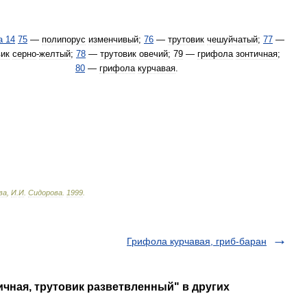
а
14
75
—
полипорус
изменчивый
;
76
—
трутовик
чешуйчатый
;
77
—
вик
серно
-
желтый
;
78
—
трутовик
овечий
;
79
—
грифола
зонтичная
;
80
—
грифола
курчавая
.
ва
,
И
.
И
.
Сидорова
.
1999
.
Грифола курчавая, гриб-баран
ичная, трутовик разветвленный" в других