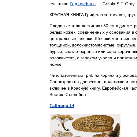
см
.
также
Род
грифола
—
Grifola
S
.
F
.
Gray
КРАСНАЯ
КНИГА
Грифола
зонтичная
,
трут
Плодовые
тела
достигают
50
см
в
диаметр
белых
ножек
,
соединенных
у
основания
в
центральные
шляпки
.
Шляпки
многочисле
толщиной
,
волокнистомясистые
,
округлые
бурые
,
светло
-
охряные
или
серо
-
коричнев
волокнистая
,
с
запахом
укропа
и
приятны
ножке
.
Фитопатогенный
гриб
на
корнях
и
у
основа
Сапротроф
на
древесине
,
подстилке
и
пог
включен
в
Красную
книгу
.
Европейская
час
Восток
.
Съедобна
.
Таблица
14