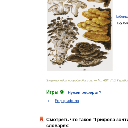
Таблиц
труто
Энциклопедия
природы
России
. —
М
.
:
ABF
.
Л
.
В
.
Гарибо
Игры ⚽
Нужен реферат?
Род грифола
Смотреть что такое "Грифола зонт
словарях: