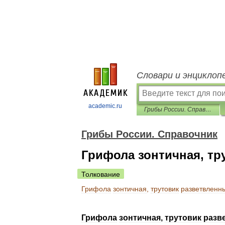
Словари и энциклоп
academic.ru
Грибы России. Справочник
Грибы России. Справочник
Грифола зонтичная, тр
Толкование
Грифола
зонтичная
,
трутовик
разветвленн
Грифола
зонтичная
,
трутовик
разв