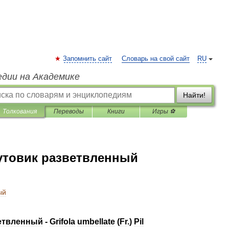
Запомнить сайт
Словарь на свой сайт
RU
едии на Академике
Найти!
Толкования
Переводы
Книги
Игры ⚽
утовик разветвленный
ый
етвленный
-
Grifola
umbellate
(
Fr
.)
Pil