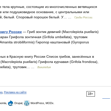
ые тела крупные, состоящие из многочисленных ветвящихся
е или подушковидное основание, с центральными или
ый, белый. Споровый порошок белый. У… …
Грибы России.
книгу России
— Гриб зонтик девичий (Macrolepiota puellaris)
баран Грифола зонтичная (Grifola umbellata), трутовик
anita strobiliformis) Гиропор каштановый (Gyroporus
ых в Красную книгу России Список грибов, занесённых в
Macrolepiota puellaris) Грифола курчавая (Grifola frondosa),
mbellata), трутовик… …
Википедия
ка
,
Реклама на сайте
18+
omla,
Drupal,
WordPress, MODx.