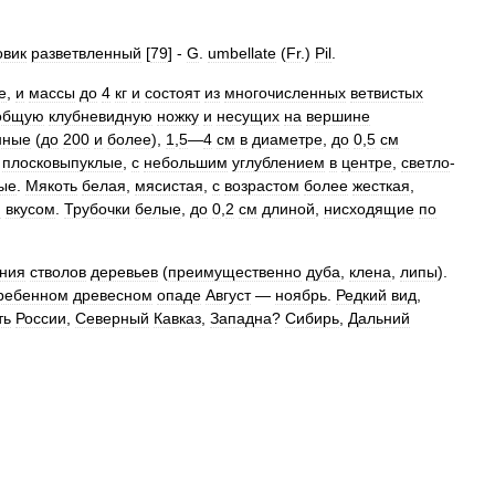
овик
разветвленный
[
79
] -
G
.
umbellate
(
Fr
.)
Pil
.
е
,
и
массы
до
4
кг
и
состоят
из
многочисленных
ветвистых
общую
клубневидную
ножку
и
несущих
на
вершине
нные
(
до
200
и
более
),
1
,
5
—
4
см
в
диаметре
,
до
0
,
5
см
,
плосковыпуклые
,
с
небольшим
углублением
в
центре
,
светло
-
ые
.
Мякоть
белая
,
мясистая
,
с
возрастом
более
жесткая
,
м
вкусом
.
Трубочки
белые
,
до
0
,
2
см
длиной
,
нисходящие
по
ния
стволов
деревьев
(
преимущественно
дуба
,
клена
,
липы
).
ребенном
древесном
опаде
Август
—
ноябрь
.
Редкий
вид
,
ть
России
,
Северный
Кавказ
,
Западна
?
Сибирь
,
Дальний